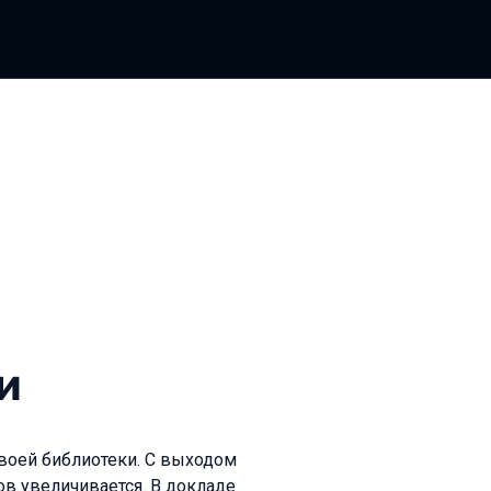
и
воей библиотеки. С выходом
в увеличивается. В докладе