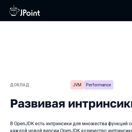
ДОКЛАД
JVM
Performance
Развивая интринсики
Развивая интринсик
В OpenJDK есть интринсики для множества функций с
каждой новой версии OpenJDK количество интринсико