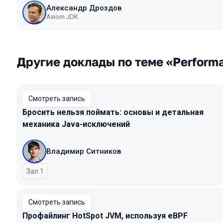
Александр Дроздов
Axiom JDK
Другие доклады по теме «Perform
Смотреть запись
Бросить нельзя поймать: основы и детальная
механика Java-исключений
Владимир Ситников
Зал 1
Смотреть запись
Профайлинг HotSpot JVM, используя eBPF