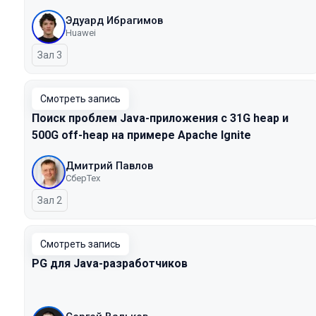
Эдуард Ибрагимов
Huawei
Зал 3
Смотреть запись
Поиск проблем Java-приложения с 31G heap и
500G off-heap на примере Apache Ignite
Дмитрий Павлов
СберТех
Зал 2
Смотреть запись
PG для Java-разработчиков