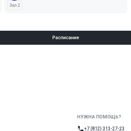
Зал 2
Расписание
НУЖНА ПОМОЩЬ?
JUG Ru Group
Телефон:
+7 (812) 313-27-23