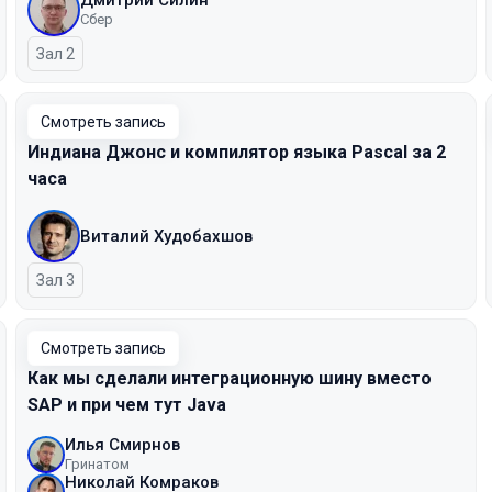
Дмитрий Силин
Сбер
Зал 2
Смотреть запись
Индиана Джонс и компилятор языка Pascal за 2
часа
Виталий Худобахшов
Зал 3
Смотреть запись
Как мы сделали интеграционную шину вместо
SAP и при чем тут Java
Илья Смирнов
Гринатом
Николай Комраков