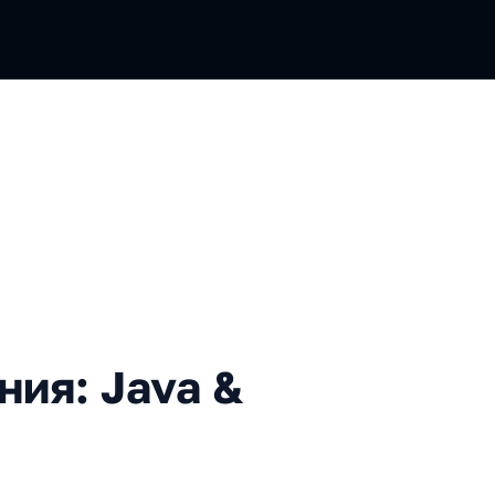
Java & GC
ния: Java &