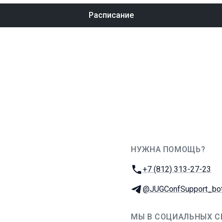
Расписание
НУЖНА ПОМОЩЬ?
JUG Ru Group
Телефон:
+7 (812) 313-27-23
Телеграм:
@JUGConfSupport_bo
МЫ В СОЦИАЛЬНЫХ С