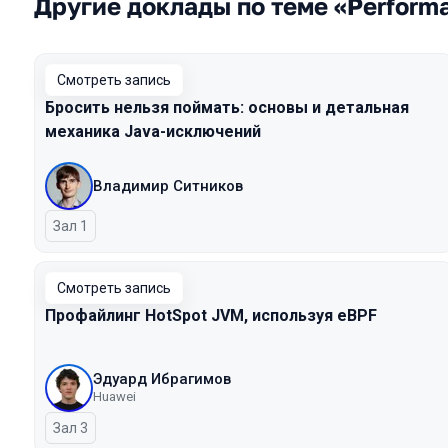
Другие доклады по теме «Perform
Смотреть запись
Бросить нельзя поймать: основы и детальная
механика Java-исключений
Владимир Ситников
Зал 1
Смотреть запись
Профайлинг HotSpot JVM, используя eBPF
Эдуард Ибрагимов
Huawei
Зал 3