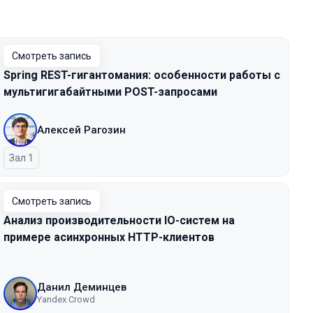
Смотреть запись
Spring REST-гигантомания: особенности работы с
мультигигабайтными POST-запросами
Алексей Рагозин
Зал 1
Смотреть запись
Анализ производительности IO-систем на
примере асинхронных HTTP-клиентов
Данил Деминцев
Yandex Crowd