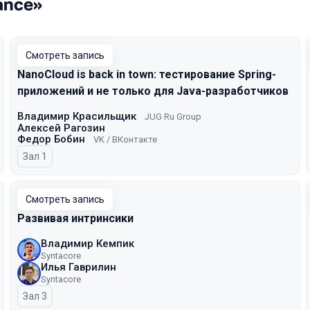
ance»
Смотреть запись
NanoCloud is back in town: тестирование Spring-
приложений и не только для Java-разработчиков
Владимир Красильщик
JUG Ru Group
Алексей Рагозин
Федор Бобин
VK / ВКонтакте
Зал 1
Смотреть запись
Развивая интринсики
Владимир Кемпик
Syntacore
Илья Гаврилин
Syntacore
Зал 3