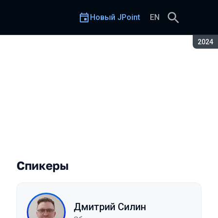
Новый JPoint
EN
Сезон
2024
Спикеры
Дмитрий Силин