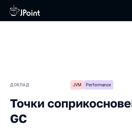
ДОКЛАД
JVM
Performance
Точки соприкосновения: 
Точки соприкоснове
GC