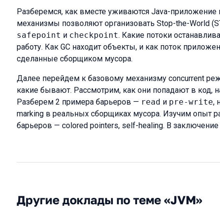
Разберемся, как вместе уживаются Java-приложение и g
механизмы позволяют организовать Stop-the-World (S
safepoint
и
checkpoint
. Какие потоки останавлив
работу. Как GC находит объекты, и как поток приложе
сделанные сборщиком мусора.
Далее перейдем к базовому механизму concurrent реж
какие бывают. Рассмотрим, как они попадают в код, н
Разберем 2 примера барьеров —
read
и
pre-write
,
marking в реальных сборщиках мусора. Изучим опыт 
барьеров — colored pointers, self-healing. В заключени
Другие доклады по теме «JVM»