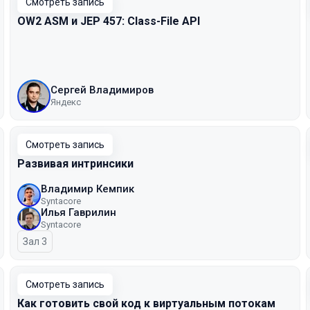
Смотреть запись
OW2 ASM и JEP 457: Class-File API
Сергей Владимиров
Яндекс
Смотреть запись
Развивая интринсики
Владимир Кемпик
Syntacore
Илья Гаврилин
Syntacore
Зал 3
Смотреть запись
Как готовить свой код к виртуальным потокам