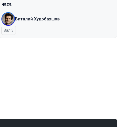
часа
Виталий Худобахшов
Зал 3