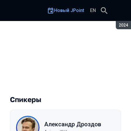
Новый JPoint
EN
Сезон
2024
Спикеры
Александр Дроздов