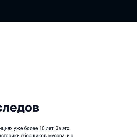
ов
следов
иях уже более 10 лет. За это
астройки сборщиков мусора, и о