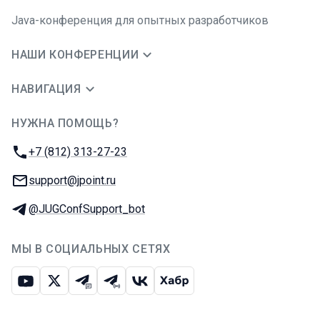
Java-конференция для опытных разработчиков
НАШИ КОНФЕРЕНЦИИ
НАВИГАЦИЯ
НУЖНА ПОМОЩЬ?
JUG Ru Group
Телефон:
+7 (812) 313-27-23
E-mail:
support@jpoint.ru
Телеграм:
@JUGConfSupport_bot
МЫ В СОЦИАЛЬНЫХ СЕТЯХ
Ютуб
Икс
Телеграм-чат
Телеграм-канал
ВКонтакте
Хабр