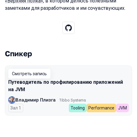
«Верхняя полка»
, в котором делюсь полезными
заметками для разработчиков и им сочувствующих.
Спикер
Выступления в сезоне 2025
Смотреть запись
Путеводитель по профилированию приложений
на JVM
Владимир Плизга
Tibbo Systems
Зал 1
Tooling
Performance
JVM