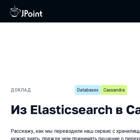
ДОКЛАД
Databases
Cassandra
Из Elasticsearch в Cassa
Из Elasticsearch в C
Расскажу, как мы переводили наш сервис с хранилища E
нужно знать, прежде чем принимать решение о перехо