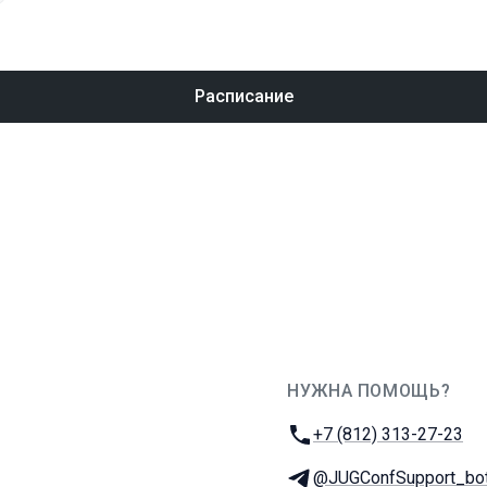
Расписание
НУЖНА ПОМОЩЬ?
JUG Ru Group
Телефон:
+7 (812) 313-27-23
Телеграм:
@JUGConfSupport_bo