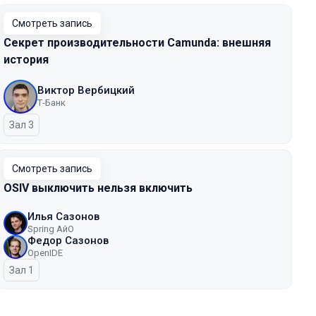
Смотреть запись
Секрет производительности Camunda: внешняя
история
Виктор Вербицкий
Т-Банк
Зал 3
Смотреть запись
OSIV выключить нельзя включить
Илья Сазонов
Spring АйО
Федор Сазонов
OpenIDE
Зал 1