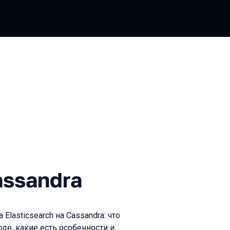
ndra
assandra
lasticsearch на Cassandra: что
де, какие есть особенности и