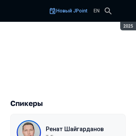
Новый JPoint
EN
Сезон
2025
Спикеры
Ренат Шайгарданов