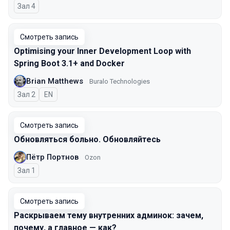
Зал 4
Смотреть запись
Optimising your Inner Development Loop with
Spring Boot 3.1+ and Docker
Brian Matthews
Buralo Technologies
Зал 2
На английском языке
EN
Смотреть запись
Обновляться больно. Обновляйтесь
Пётр Портнов
Ozon
Зал 1
Смотреть запись
Раскрываем тему внутренних админок: зачем,
почему, а главное — как?