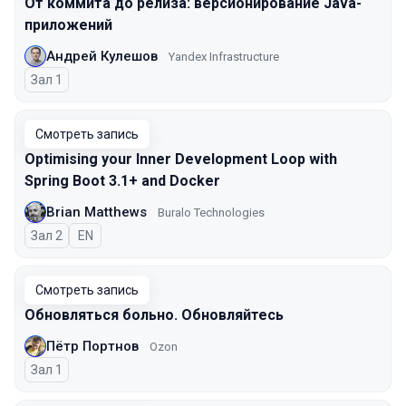
От коммита до релиза: версионирование Java-
приложений
Андрей Кулешов
Yandex Infrastructure
Зал 1
Смотреть запись
Optimising your Inner Development Loop with
Spring Boot 3.1+ and Docker
Brian Matthews
Buralo Technologies
Зал 2
На английском языке
EN
Смотреть запись
Обновляться больно. Обновляйтесь
Пётр Портнов
Ozon
Зал 1