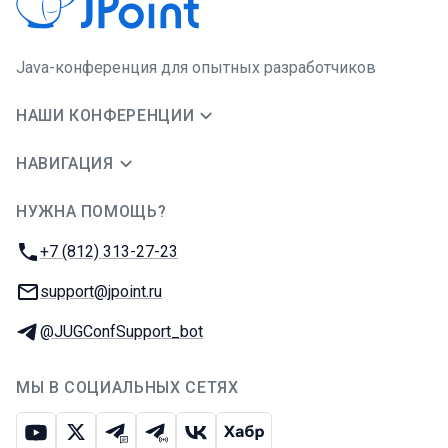
Java-конференция для опытных разработчиков
НАШИ КОНФЕРЕНЦИИ
НАВИГАЦИЯ
НУЖНА ПОМОЩЬ?
JUG Ru Group
Телефон:
+7 (812) 313-27-23
E-mail:
support@jpoint.ru
Телеграм:
@JUGConfSupport_bot
МЫ В СОЦИАЛЬНЫХ СЕТЯХ
Ютуб
Икс
Телеграм-чат
Телеграм-канал
ВКонтакте
Хабр