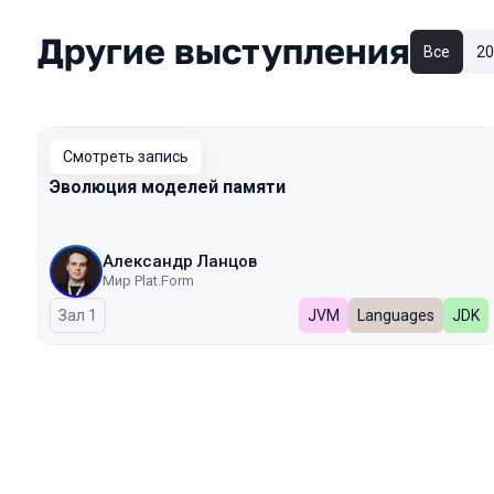
Другие выступления
Все
20
Смотреть запись
Эволюция моделей памяти
Александр Ланцов
Мир Plat.Form
Зал 1
JVM
Languages
JDK