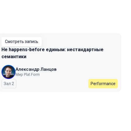
Смотреть запись
Не happens-before единым: нестандартные
семантики
Александр Ланцов
Мир Plat.Form
Зал 2
Performance