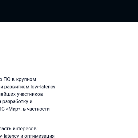
го ПО в крупном
и развитием low-latency
нейших участников
а разработку и
С «Мир», в частности
асть интересов:
-latency и оптимизация