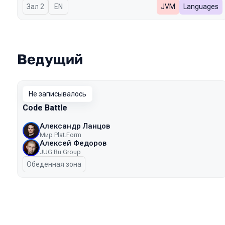
Зал 2
На английском языке
EN
JVM
Languages
Ведущий
Не записывалось
Code Battle
Александр Ланцов
Мир Plat.Form
Алексей Федоров
JUG Ru Group
Обеденная зона