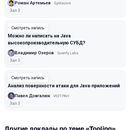
Роман Артемьев
Syntacore
Зал 3
Смотреть запись
Можно ли написать на Java
высокопроизводительную СУБД?
Владимир Озеров
Querify Labs
Зал 3
Смотреть запись
Анализ поверхности атаки для Java-приложений
Павел Довгалюк
ИСП РАН
Зал 3
Другие доклады по теме «Tooling»