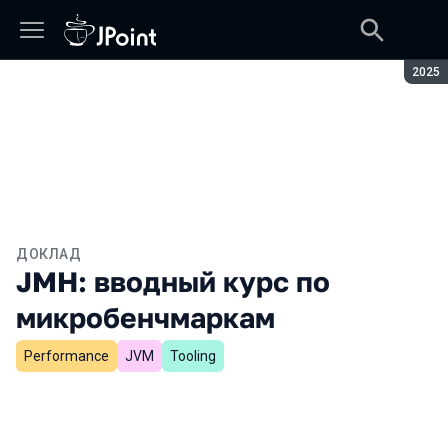
Сезон
2025
ДОКЛАД
JMH: вводный курс по
микробенчмаркам
Performance
JVM
Tooling